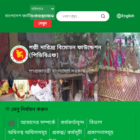
বাংলাদেশ জাতীয় তথ্য বাতায়ন
English
দেখুন
পল্লী দারিদ্র্য বিমোচন ফাউন্ডেশন
(পিডিবিএফ)
গণপ্রজাতন্ত্রী বাংলাদেশ সরকার
মেনু নির্বাচন করুন
আমাদের সম্পর্কে
কর্মকর্তাবৃন্দ
বিভাগ
অধিনস্থ অফিসসমূহ
প্রকল্প/ কর্মসূচী
প্রকাশনাসমূহ