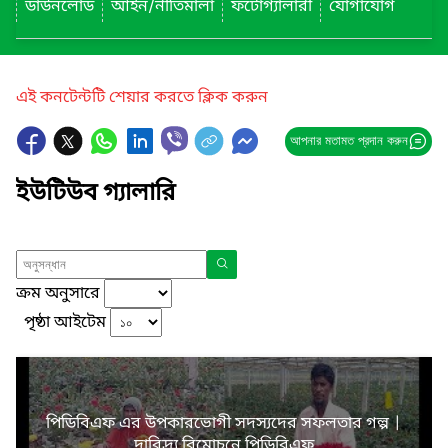
ডাউনলোড
আইন/নীতিমালা
ফটোগ্যালারী
যোগাযোগ
এই কনটেন্টটি শেয়ার করতে ক্লিক করুন
আপনার মতামত প্রদান করুন
ইউটিউব গ্যালারি
ক্রম অনুসারে
পৃষ্ঠা আইটেম
পিডিবিএফ এর উপকারভোগী সদস্যদের সফলতার গল্প |
দারিদ্র্য বিমোচনে পিডিবিএফ