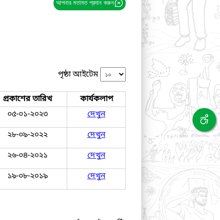
আপনার মতামত প্রদান করুন
পৃষ্ঠা আইটেম
প্রকাশের তারিখ
কার্যকলাপ
০৫-০১-২০২৩
দেখুন
২৮-০৯-২০২২
দেখুন
২৬-০৪-২০২১
দেখুন
১৯-০৮-২০১৯
দেখুন