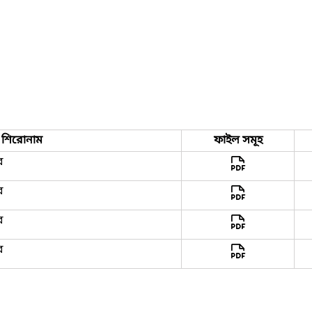
শিরোনাম
ফাইল সমূহ
র
র
র
র