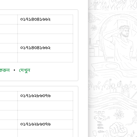
০১৭১৪৩৪১৬৬২
০১৭১৪৩৪১৬৬২
 করুন
•
দেখুন
০১৭১৬২৮৬৩৭৬
০১৭১৬২৮৬৩৭৬