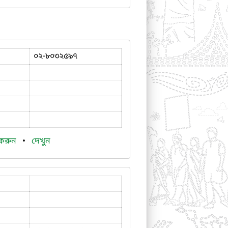
০২-৮০৩২৫৯৭
 করুন
•
দেখুন