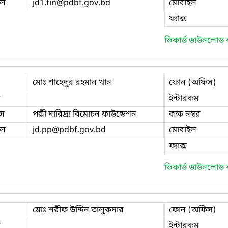
ইল
jd1.fin
@pdbf.gov.bd
মোবাইল
ফ্যাক্স
ভিকার্ড ডাউনলোড
মোঃ শাহেদুর রহমান খান
ফোন (অফিস)
ি
ইন্টারকম
স
পল্লী দারিদ্র্য বিমোচন ফাউন্ডেশন
কক্ষ নম্বর
ইল
jd.pp
@pdbf.gov.bd
মোবাইল
ফ্যাক্স
ভিকার্ড ডাউনলোড
মোঃ শরীফ উদ্দিন তালুকদার
ফোন (অফিস)
ি
ইন্টারকম