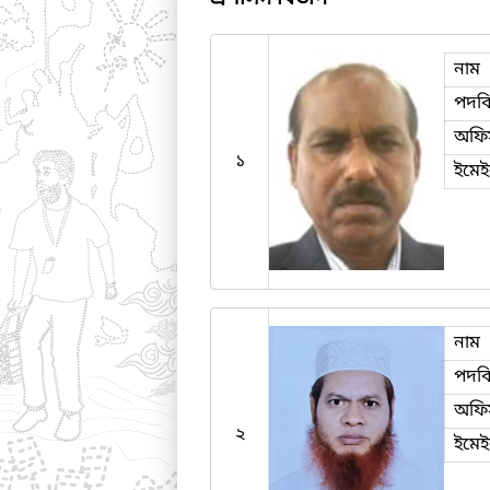
নাম
পদব
অফি
১
ইমে
নাম
পদব
অফি
২
ইমে