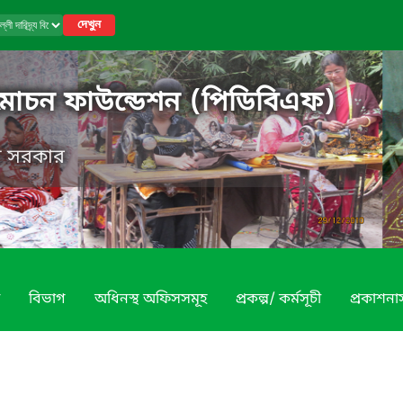
দেখুন
য বিমোচন ফাউন্ডেশন (পিডিবিএফ)
েশ সরকার
বিভাগ
অধিনস্থ অফিসসমূহ
প্রকল্প/ কর্মসূচী
প্রকাশনা