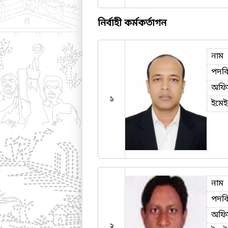
নির্বাহী কর্মকর্তাগন
নাম
পদব
অফি
১
ইমে
নাম
পদব
অফি
২