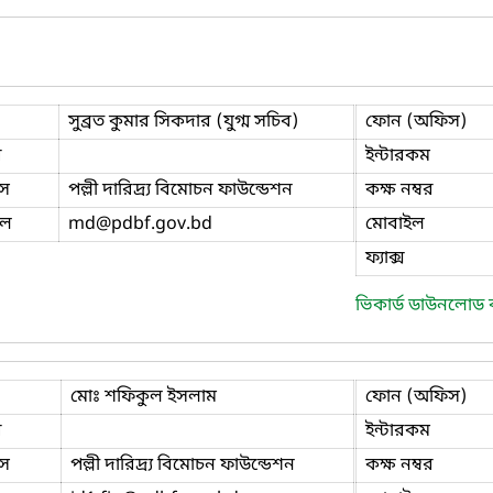
সুব্রত কুমার সিকদার (যুগ্ম সচিব)
ফোন (অফিস)
ি
ইন্টারকম
স
পল্লী দারিদ্র্য বিমোচন ফাউন্ডেশন
কক্ষ নম্বর
ইল
md
@pdbf.gov.bd
মোবাইল
ফ্যাক্স
ভিকার্ড ডাউনলোড
মোঃ শফিকুল ইসলাম
ফোন (অফিস)
ি
ইন্টারকম
স
পল্লী দারিদ্র্য বিমোচন ফাউন্ডেশন
কক্ষ নম্বর