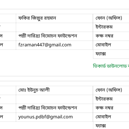
ফকির জিল্লুর রহমান
ফোন (অফিস)
ি
ইন্টারকম
স
পল্লী দারিদ্র্য বিমোচন ফাউন্ডেশন
কক্ষ নম্বর
ইল
fzraman447
@gmail.com
মোবাইল
ফ্যাক্স
ভিকার্ড ডাউনলোড
মোঃ ইউনুচ আলী
ফোন (অফিস)
ি
ইন্টারকম
স
পল্লী দারিদ্র্য বিমোচন ফাউন্ডেশন
কক্ষ নম্বর
ইল
younus.pdbf
@gmail.com
মোবাইল
ফ্যাক্স