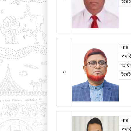
ইমে
নাম
পদব
অফি
৩
ইমে
নাম
পদব