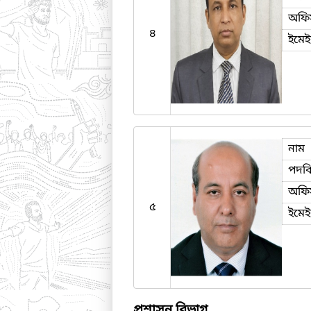
অফি
৪
ইমে
নাম
পদব
অফি
৫
ইমে
প্রশাসন বিভাগ