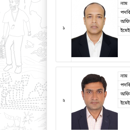
নাম
পদব
অফি
১
ইমে
নাম
পদব
অফি
২
ইমে