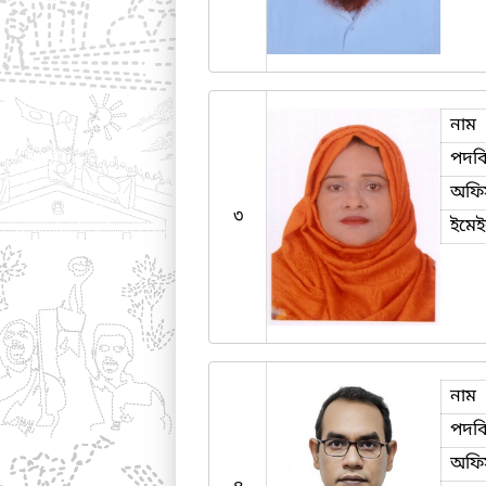
নাম
পদব
অফি
৩
ইমে
নাম
পদব
অফি