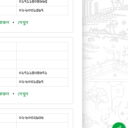
০১৭১১৪০৪৬৬৫
০২-৮০৩১৫৯৭
 করুন
•
দেখুন
০১৭১১৪০৪৬৭১
০২-৮০৩১৫৯৭
 করুন
•
দেখুন
০২-৮০৩২৯৩৬