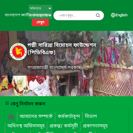
বাংলাদেশ জাতীয় তথ্য বাতায়ন
English
দেখুন
পল্লী দারিদ্র্য বিমোচন ফাউন্ডেশন
(পিডিবিএফ)
গণপ্রজাতন্ত্রী বাংলাদেশ সরকার
মেনু নির্বাচন করুন
আমাদের সম্পর্কে
কর্মকর্তাবৃন্দ
বিভাগ
অধিনস্থ অফিসসমূহ
প্রকল্প/ কর্মসূচী
প্রকাশনাসমূহ