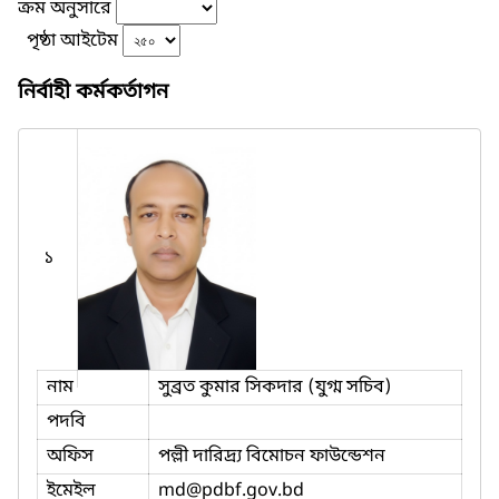
ক্রম অনুসারে
পৃষ্ঠা আইটেম
নির্বাহী কর্মকর্তাগন
১
নাম
সুব্রত কুমার সিকদার (যুগ্ম সচিব)
পদবি
অফিস
পল্লী দারিদ্র্য বিমোচন ফাউন্ডেশন
ইমেইল
md
@pdbf.gov.bd