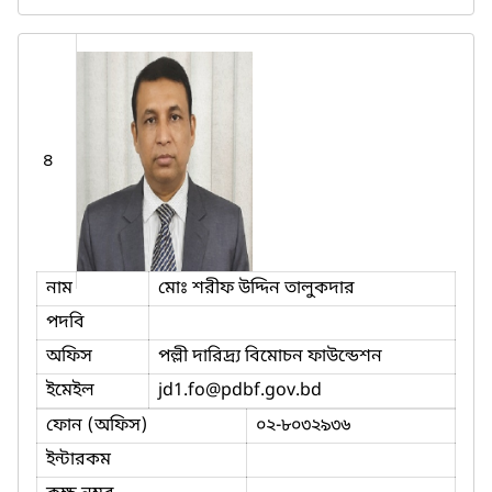
৪
নাম
মোঃ শরীফ উদ্দিন তালুকদার
পদবি
অফিস
পল্লী দারিদ্র্য বিমোচন ফাউন্ডেশন
ইমেইল
jd1.fo
@pdbf.gov.bd
ফোন (অফিস)
০২-৮০৩২৯৩৬
ইন্টারকম