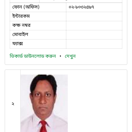
ফোন (অফিস)
০২-৮০৩২৫৯৭
ইন্টারকম
কক্ষ নম্বর
মোবাইল
ফ্যাক্স
ভিকার্ড ডাউনলোড করুন
•
দেখুন
২