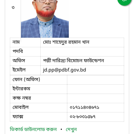
৩
নাম
মোঃ শাহেদুর রহমান খান
পদবি
অফিস
পল্লী দারিদ্র্য বিমোচন ফাউন্ডেশন
ইমেইল
jd.pp
@pdbf.gov.bd
ফোন (অফিস)
ইন্টারকম
কক্ষ নম্বর
মোবাইল
০১৭১১৪০৪৬৭১
ফ্যাক্স
০২-৮০৩১৫৯৭
ভিকার্ড ডাউনলোড করুন
•
দেখুন