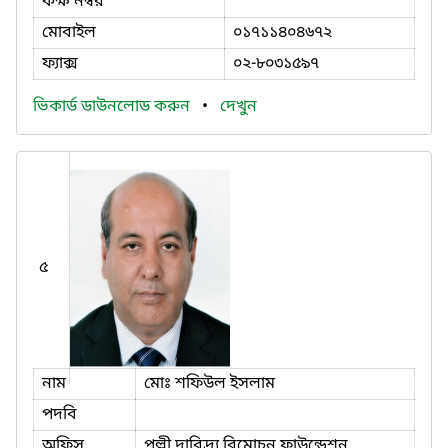
কক্ষ নম্বর
মোবাইল
০১৭১১৪০৪৬৭২
ফ্যাক্স
০২-৮০৩১৫৯৭
ভিকার্ড ডাউনলোড করুন
•
দেখুন
৫
নাম
মোঃ শফিউল ইসলাম
পদবি
অফিস
পল্লী দারিদ্র্য বিমোচন ফাউন্ডেশন