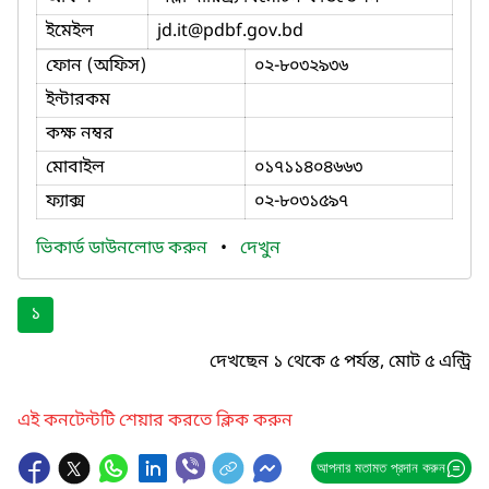
ইমেইল
jd.it
@pdbf.gov.bd
ফোন (অফিস)
০২-৮০৩২৯৩৬
ইন্টারকম
কক্ষ নম্বর
মোবাইল
০১৭১১৪০৪৬৬৩
ফ্যাক্স
০২-৮০৩১৫৯৭
ভিকার্ড ডাউনলোড করুন
•
দেখুন
১
দেখছেন ১ থেকে ৫ পর্যন্ত, মোট ৫ এন্ট্রি
এই কনটেন্টটি শেয়ার করতে ক্লিক করুন
আপনার মতামত প্রদান করুন