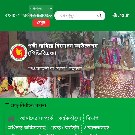
বাংলাদেশ জাতীয় তথ্য বাতায়ন
English
দেখুন
পল্লী দারিদ্র্য বিমোচন ফাউন্ডেশন
(পিডিবিএফ)
গণপ্রজাতন্ত্রী বাংলাদেশ সরকার
মেনু নির্বাচন করুন
আমাদের সম্পর্কে
কর্মকর্তাবৃন্দ
বিভাগ
অধিনস্থ অফিসসমূহ
প্রকল্প/ কর্মসূচী
প্রকাশনাসমূহ