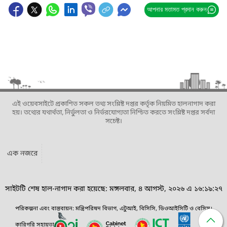
আপনার মতামত প্রদান করুন
এই ওয়েবসাইটে প্রকাশিত সকল তথ্য সংশ্লিষ্ট দপ্তর কর্তৃক নিয়মিত হালনাগাদ করা
হয়। তথ্যের যথার্থতা, নির্ভুলতা ও নির্ভরযোগ্যতা নিশ্চিত করতে সংশ্লিষ্ট দপ্তর সর্বদা
সচেষ্ট।
এক নজরে
সাইটটি শেষ হাল-নাগাদ করা হয়েছে: মঙ্গলবার, ৪ আগস্ট, ২০২৬ এ ১৬:১৯:২৭
পরিকল্পনা এবং বাস্তবায়ন: মন্ত্রিপরিষদ বিভাগ, এটুআই, বিসিসি, ডিওআইসিটি ও বেসিস।
কারিগরি সহায়তা