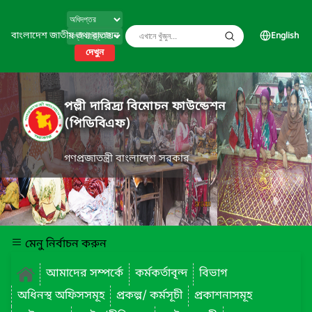
বাংলাদেশ জাতীয় তথ্য বাতায়ন
English
দেখুন
পল্লী দারিদ্র্য বিমোচন ফাউন্ডেশন
(পিডিবিএফ)
গণপ্রজাতন্ত্রী বাংলাদেশ সরকার
মেনু নির্বাচন করুন
আমাদের সম্পর্কে
কর্মকর্তাবৃন্দ
বিভাগ
অধিনস্থ অফিসসমূহ
প্রকল্প/ কর্মসূচী
প্রকাশনাসমূহ