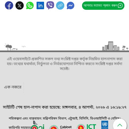
আপনার মতামত প্রদান করুন
এই ওয়েবসাইটে প্রকাশিত সকল তথ্য সংশ্লিষ্ট দপ্তর কর্তৃক নিয়মিত হালনাগাদ করা
হয়। তথ্যের যথার্থতা, নির্ভুলতা ও নির্ভরযোগ্যতা নিশ্চিত করতে সংশ্লিষ্ট দপ্তর সর্বদা
সচেষ্ট।
এক নজরে
সাইটটি শেষ হাল-নাগাদ করা হয়েছে: মঙ্গলবার, ৪ আগস্ট, ২০২৬ এ ১৬:১৯:২৭
পরিকল্পনা এবং বাস্তবায়ন: মন্ত্রিপরিষদ বিভাগ, এটুআই, বিসিসি, ডিওআইসিটি ও বেসিস।
কারিগরি সহায়তা