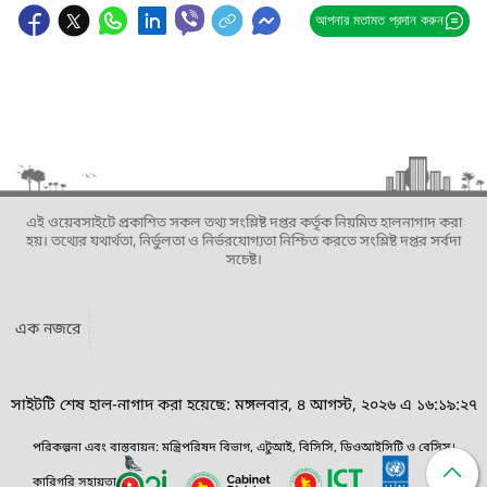
আপনার মতামত প্রদান করুন
এই ওয়েবসাইটে প্রকাশিত সকল তথ্য সংশ্লিষ্ট দপ্তর কর্তৃক নিয়মিত হালনাগাদ করা
হয়। তথ্যের যথার্থতা, নির্ভুলতা ও নির্ভরযোগ্যতা নিশ্চিত করতে সংশ্লিষ্ট দপ্তর সর্বদা
সচেষ্ট।
এক নজরে
সাইটটি শেষ হাল-নাগাদ করা হয়েছে: মঙ্গলবার, ৪ আগস্ট, ২০২৬ এ ১৬:১৯:২৭
পরিকল্পনা এবং বাস্তবায়ন: মন্ত্রিপরিষদ বিভাগ, এটুআই, বিসিসি, ডিওআইসিটি ও বেসিস।
কারিগরি সহায়তা