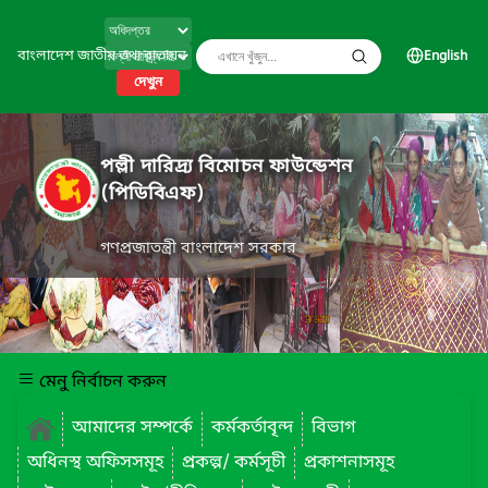
বাংলাদেশ জাতীয় তথ্য বাতায়ন
English
দেখুন
পল্লী দারিদ্র্য বিমোচন ফাউন্ডেশন
(পিডিবিএফ)
গণপ্রজাতন্ত্রী বাংলাদেশ সরকার
মেনু নির্বাচন করুন
আমাদের সম্পর্কে
কর্মকর্তাবৃন্দ
বিভাগ
অধিনস্থ অফিসসমূহ
প্রকল্প/ কর্মসূচী
প্রকাশনাসমূহ