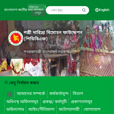
বাংলাদেশ জাতীয় তথ্য বাতায়ন
English
দেখুন
পল্লী দারিদ্র্য বিমোচন ফাউন্ডেশন
(পিডিবিএফ)
গণপ্রজাতন্ত্রী বাংলাদেশ সরকার
মেনু নির্বাচন করুন
আমাদের সম্পর্কে
কর্মকর্তাবৃন্দ
বিভাগ
অধিনস্থ অফিসসমূহ
প্রকল্প/ কর্মসূচী
প্রকাশনাসমূহ
ডাউনলোড
আইন/নীতিমালা
ফটোগ্যালারী
যোগাযোগ