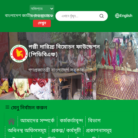
বাংলাদেশ জাতীয় তথ্য বাতায়ন
English
দেখুন
পল্লী দারিদ্র্য বিমোচন ফাউন্ডেশন
(পিডিবিএফ)
গণপ্রজাতন্ত্রী বাংলাদেশ সরকার
মেনু নির্বাচন করুন
আমাদের সম্পর্কে
কর্মকর্তাবৃন্দ
বিভাগ
অধিনস্থ অফিসসমূহ
প্রকল্প/ কর্মসূচী
প্রকাশনাসমূহ