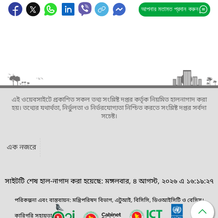
আপনার মতামত প্রদান করুন
এই ওয়েবসাইটে প্রকাশিত সকল তথ্য সংশ্লিষ্ট দপ্তর কর্তৃক নিয়মিত হালনাগাদ করা
হয়। তথ্যের যথার্থতা, নির্ভুলতা ও নির্ভরযোগ্যতা নিশ্চিত করতে সংশ্লিষ্ট দপ্তর সর্বদা
সচেষ্ট।
এক নজরে
সাইটটি শেষ হাল-নাগাদ করা হয়েছে: মঙ্গলবার, ৪ আগস্ট, ২০২৬ এ ১৬:১৯:২৭
পরিকল্পনা এবং বাস্তবায়ন: মন্ত্রিপরিষদ বিভাগ, এটুআই, বিসিসি, ডিওআইসিটি ও বেসিস।
কারিগরি সহায়তা